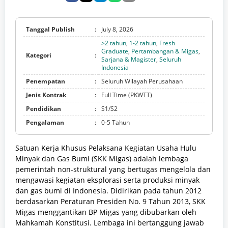
Tanggal Publish
:
July 8, 2026
>2 tahun
,
1-2 tahun
,
Fresh
Graduate
,
Pertambangan & Migas
,
Kategori
:
Sarjana & Magister
,
Seluruh
Indonesia
Penempatan
:
Seluruh Wilayah Perusahaan
Jenis Kontrak
:
Full Time (PKWTT)
Pendidikan
:
S1/S2
Pengalaman
:
0-5 Tahun
Satuan Kerja Khusus Pelaksana Kegiatan Usaha Hulu
Minyak dan Gas Bumi (SKK Migas) adalah lembaga
pemerintah non-struktural yang bertugas mengelola dan
mengawasi kegiatan eksplorasi serta produksi minyak
dan gas bumi di Indonesia. Didirikan pada tahun 2012
berdasarkan Peraturan Presiden No. 9 Tahun 2013, SKK
Migas menggantikan BP Migas yang dibubarkan oleh
Mahkamah Konstitusi. Lembaga ini bertanggung jawab