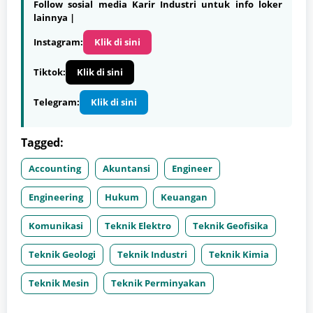
Follow sosial media Karir Industri untuk info loker
lainnya |
Instagram:
Klik di sini
Tiktok:
Klik di sini
Telegram:
Klik di sini
Tagged:
Accounting
Akuntansi
Engineer
Engineering
Hukum
Keuangan
Komunikasi
Teknik Elektro
Teknik Geofisika
Teknik Geologi
Teknik Industri
Teknik Kimia
Teknik Mesin
Teknik Perminyakan