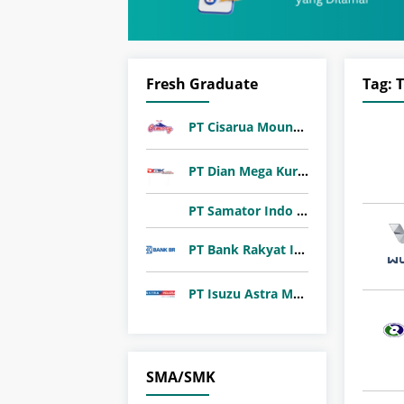
Fresh Graduate
Tag:
T
PT Cisarua Mountain Dairy Tbk
PT Dian Mega Kurnia (DMK Cargo)
PT Samator Indo Gas Tbk
PT Bank Rakyat Indonesia (Persero) Tbk
PT Isuzu Astra Motor Indonesia
SMA/SMK