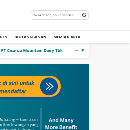
G IN
BERLANGGANAN
MEMBER AREA
sarua Mountain Dairy Tbk
PT Dian Mega Kurnia (DMK Ca