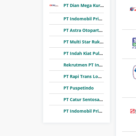
PT Dian Mega Kurnia (DMK Cargo)
PT Indomobil Prima Niaga (Indomobil Group)
PT Astra Otoparts Tbk
PT Multi Star Rukun Abadi (Sharon Bakery)
PT Indah Kiat Pulp & Paper Tbk
Rekrutmen PT Inhutani I 2026
PT Rapi Trans Logistik
PT Puspetindo
PT Catur Sentosa Adiprana Tbk
PT Indomobil Prima Niaga (Indomobil Group)