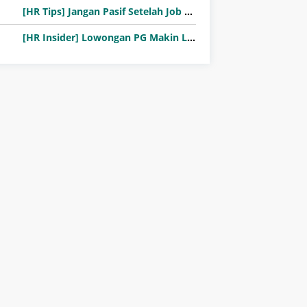
[HR Tips] Jangan Pasif Setelah Job Fair! Ini Pentingnya Follow-Up Setelah Job Fair
[HR Insider] Lowongan PG Makin Langka: Murni Seleksi atau Jalur Orang Dalam?