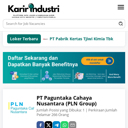
Loker Terbaru
PT Pabrik Kertas Tjiwi Kimia Tbk
S
PT Paguntaka Cahaya
Nusantara (PLN Group)
Jumlah Posisi yang Dibuka:
1
| Perkiraan Jumlah
Pelamar 266 Orang