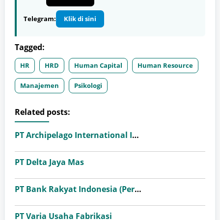
Telegram:
Klik di sini
Tagged:
HR
HRD
Human Capital
Human Resource
Manajemen
Psikologi
Related posts:
PT Archipelago International Indonesia (favehotels)
PT Delta Jaya Mas
PT Bank Rakyat Indonesia (Persero) Tbk
PT Varia Usaha Fabrikasi