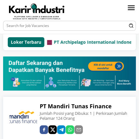
Loker Terbaru
PT Archipelago International Indonesia (fa
PT Mandiri Tunas Finance
Jumlah Posisi yang Dibuka:
1
| Perkiraan Jumlah
Pelamar 124 Orang