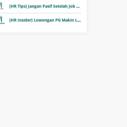
[HR Tips] Jangan Pasif Setelah Job Fair! Ini Pentingnya Follow-Up Setelah Job Fair
[HR Insider] Lowongan PG Makin Langka: Murni Seleksi atau Jalur Orang Dalam?