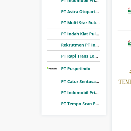
PT Indomobil Prima Niaga (Indomobil Group)
PT Astra Otoparts Tbk
PT Multi Star Rukun Abadi (Sharon Bakery)
PT Indah Kiat Pulp & Paper Tbk
Rekrutmen PT Inhutani I 2026
PT Rapi Trans Logistik
PT Puspetindo
PT Catur Sentosa Adiprana Tbk
PT Indomobil Prima Niaga (Indomobil Group)
PT Tempo Scan Pacific Tbk