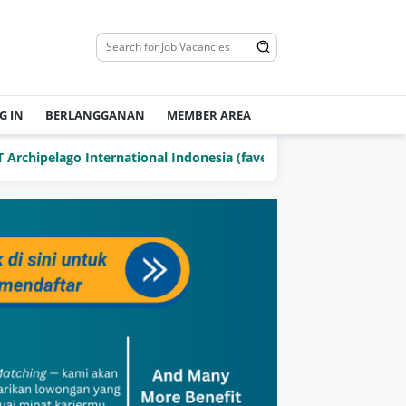
G IN
BERLANGGANAN
MEMBER AREA
ipelago International Indonesia (favehotels)
PT Delta