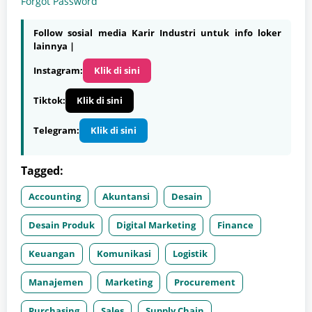
Forgot Password
Follow sosial media Karir Industri untuk info loker
lainnya |
Instagram:
Klik di sini
Tiktok:
Klik di sini
Telegram:
Klik di sini
Tagged:
Accounting
Akuntansi
Desain
Desain Produk
Digital Marketing
Finance
Keuangan
Komunikasi
Logistik
Manajemen
Marketing
Procurement
Purchasing
Sales
Supply Chain