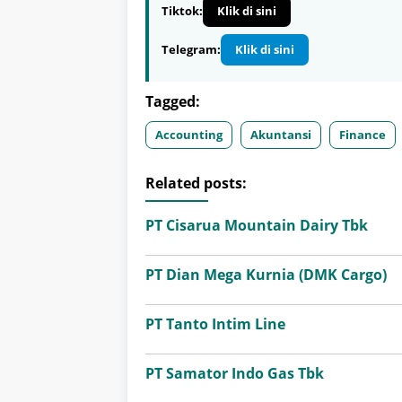
Tiktok:
Klik di sini
Telegram:
Klik di sini
Tagged:
Accounting
Akuntansi
Finance
Related posts:
PT Cisarua Mountain Dairy Tbk
PT Dian Mega Kurnia (DMK Cargo)
PT Tanto Intim Line
PT Samator Indo Gas Tbk