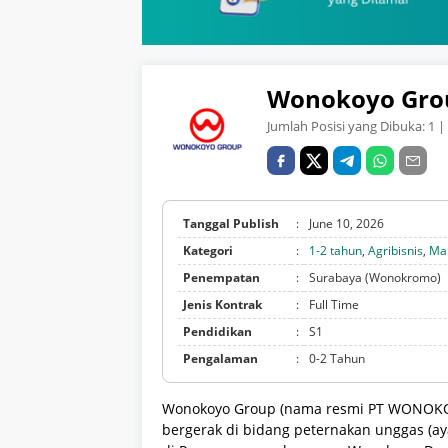
Wonokoyo Gro
Jumlah Posisi yang Dibuka:
1
| 
Tanggal Publish
:
June 10, 2026
Kategori
:
1-2 tahun
,
Agribisnis
,
Ma
Penempatan
:
Surabaya (Wonokromo)
Jenis Kontrak
:
Full Time
Pendidikan
:
S1
Pengalaman
:
0-2 Tahun
Wonokoyo Group (nama resmi PT WONOKO
bergerak di bidang peternakan unggas (