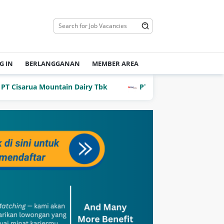
G IN
BERLANGGANAN
MEMBER AREA
arua Mountain Dairy Tbk
PT Dian Mega Kurnia (DMK Car