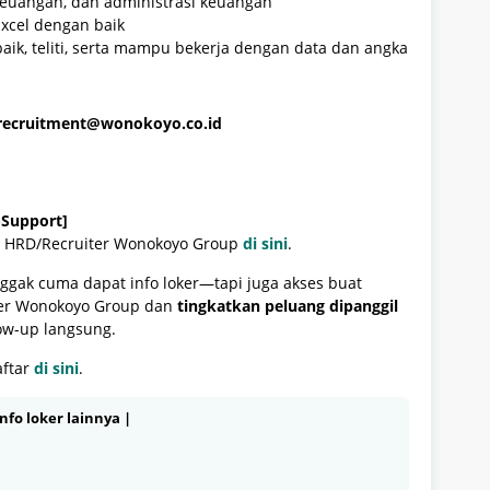
euangan, dan administrasi keuangan
xcel dengan baik
aik, teliti, serta mampu bekerja dengan data dan angka
recruitment@wonokoyo.co.id
-Support]
p HRD/Recruiter Wonokoyo Group
di sini
.
gak cuma dapat info loker—tapi juga akses buat
ter Wonokoyo Group dan
tingkatkan peluang dipanggil
ow-up langsung.
aftar
di sini
.
nfo loker lainnya |