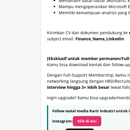
Memahami dasar-dasar akuntansi, k
Mampu mengoperasikan Microsoft E
Memiliki kemampuan analisis yang b
Kirimkan CV dan dokumen pendukung ke
subject email:
Finance_Nama_LinkedIn
[Eksklusif untuk member permanen/Full
Kamu bisa download kontak dan follow-u
Dengan Full-Support Membership, kamu ng
networking langsung dengan HRD/Recrui
interview hingga 3× lebih besar
lewat foll
Ingin upgrade? Kamu bisa upgrade/mend
Follow sosial media Karir Industri untuk i
Instagram:
Klik di sini