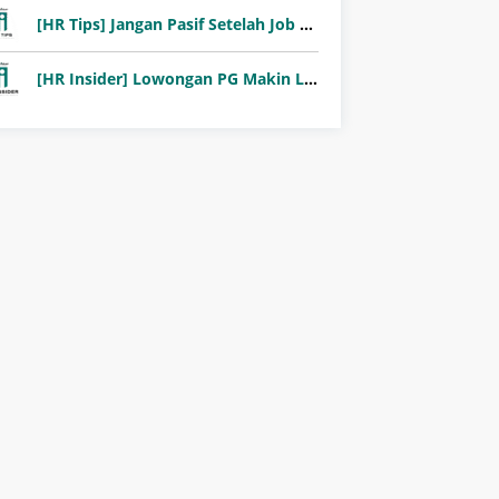
[HR Tips] Jangan Pasif Setelah Job Fair! Ini Pentingnya Follow-Up Setelah Job Fair
[HR Insider] Lowongan PG Makin Langka: Murni Seleksi atau Jalur Orang Dalam?