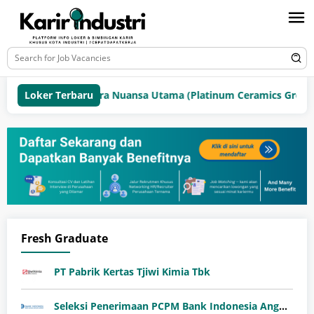
Loker Terbaru
PT Mitra Nuansa Utama (Platinum Ceramics Group)
Fresh Graduate
PT Pabrik Kertas Tjiwi Kimia Tbk
Seleksi Penerimaan PCPM Bank Indonesia Angkatan 41