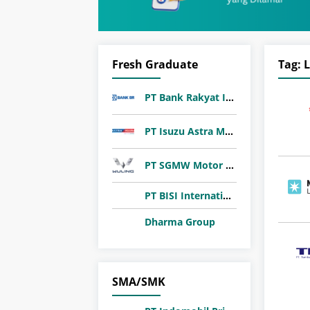
Fresh Graduate
Tag:
L
PT Bank Rakyat Indonesia (Persero) Tbk
PT Isuzu Astra Motor Indonesia
PT SGMW Motor Indonesia
​PT BISI International Tbk
Dharma Group
SMA/SMK