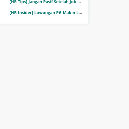
[HR Tips] Jangan Pasif Setelah Job Fair! Ini Pentingnya Follow-Up Setelah Job Fair
[HR Insider] Lowongan PG Makin Langka: Murni Seleksi atau Jalur Orang Dalam?