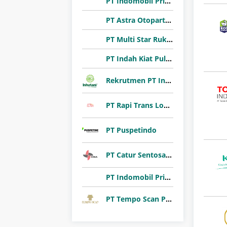
PT Indomobil Prima Niaga (Indomobil Group)
PT Astra Otoparts Tbk
PT Multi Star Rukun Abadi (Sharon Bakery)
PT Indah Kiat Pulp & Paper Tbk
Rekrutmen PT Inhutani I 2026
PT Rapi Trans Logistik
PT Puspetindo
PT Catur Sentosa Adiprana Tbk
PT Indomobil Prima Niaga (Indomobil Group)
PT Tempo Scan Pacific Tbk