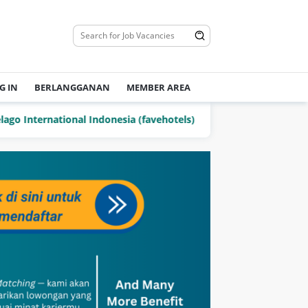
G IN
BERLANGGANAN
MEMBER AREA
nternational Indonesia (favehotels)
PT Delta Jaya Ma