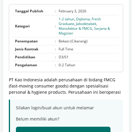
Tanggal Publish
:
February 3, 2026
1-2 tahun
,
Diploma
,
Fresh
Graduate
,
Jabodetabek
,
Kategori
:
Manufaktur & FMCG
,
Sarjana &
Magister
Penempatan
:
Bekasi (Cikarang)
Jenis Kontrak
:
Full Time
Pendidikan
:
D3/S1
Pengalaman
:
0-2 Tahun
PT Kao Indonesia adalah perusahaan di bidang FMCG
(fast-moving consumer goods) dengan spesialisasi
personal & hygiene products. Perusahaan ini beroperasi
Silakan login/buat akun untuk melamar
Belum memiliki akun?