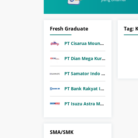
Fresh Graduate
Tag:
PT Cisarua Mountain Dairy Tbk
PT Dian Mega Kurnia (DMK Cargo)
PT Samator Indo Gas Tbk
PT Bank Rakyat Indonesia (Persero) Tbk
PT Isuzu Astra Motor Indonesia
SMA/SMK