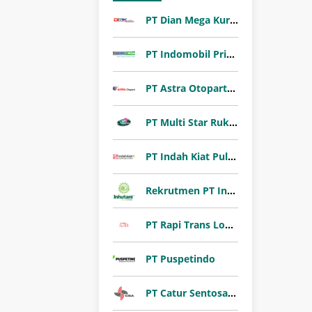
PT Dian Mega Kurnia (DMK Cargo)
PT Indomobil Prima Niaga (Indomobil Group)
PT Astra Otoparts Tbk
PT Multi Star Rukun Abadi (Sharon Bakery)
PT Indah Kiat Pulp & Paper Tbk
Rekrutmen PT Inhutani I 2026
PT Rapi Trans Logistik
PT Puspetindo
PT Catur Sentosa Adiprana Tbk