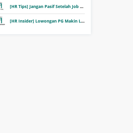
[HR Tips] Jangan Pasif Setelah Job Fair! Ini Pentingnya Follow-Up Setelah Job Fair
[HR Insider] Lowongan PG Makin Langka: Murni Seleksi atau Jalur Orang Dalam?