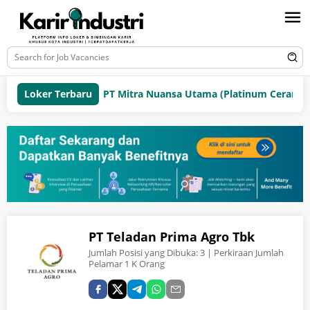
Loker Terbaru
PT Mitra Nuansa Utama (Platinum Ceramics 
PT Teladan Prima Agro Tbk
Jumlah Posisi yang Dibuka:
3
| Perkiraan Jumlah
Pelamar 1 K Orang