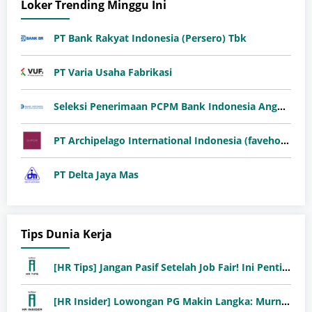
Loker Trending Minggu Ini
PT Bank Rakyat Indonesia (Persero) Tbk
PT Varia Usaha Fabrikasi
Seleksi Penerimaan PCPM Bank Indonesia Angkatan 41
PT Archipelago International Indonesia (favehotels)
PT Delta Jaya Mas
Tips Dunia Kerja
[HR Tips] Jangan Pasif Setelah Job Fair! Ini Pentingnya Follow-Up Setelah Job Fair
[HR Insider] Lowongan PG Makin Langka: Murni Seleksi atau Jalur Orang Dalam?