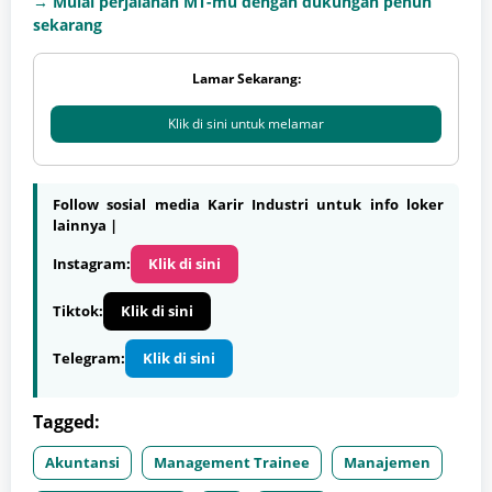
→ Mulai perjalanan MT-mu dengan dukungan penuh
sekarang
Lamar Sekarang:
Klik di sini untuk melamar
Follow sosial media Karir Industri untuk info loker
lainnya |
Instagram:
Klik di sini
Tiktok:
Klik di sini
Telegram:
Klik di sini
Tagged:
Akuntansi
Management Trainee
Manajemen