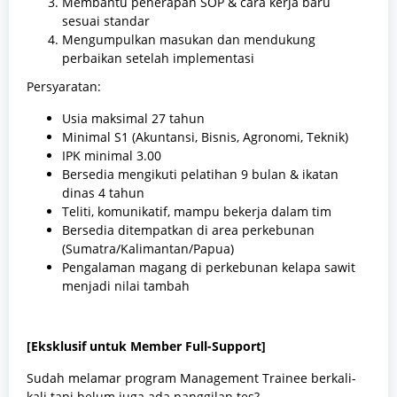
Membantu penerapan SOP & cara kerja baru
sesuai standar
Mengumpulkan masukan dan mendukung
perbaikan setelah implementasi
Persyaratan:
Usia maksimal 27 tahun
Minimal S1 (Akuntansi, Bisnis, Agronomi, Teknik)
IPK minimal 3.00
Bersedia mengikuti pelatihan 9 bulan & ikatan
dinas 4 tahun
Teliti, komunikatif, mampu bekerja dalam tim
Bersedia ditempatkan di area perkebunan
(Sumatra/Kalimantan/Papua)
Pengalaman magang di perkebunan kelapa sawit
menjadi nilai tambah
[Eksklusif untuk Member Full-Support]
Sudah melamar program Management Trainee berkali-
kali tapi belum juga ada panggilan tes?