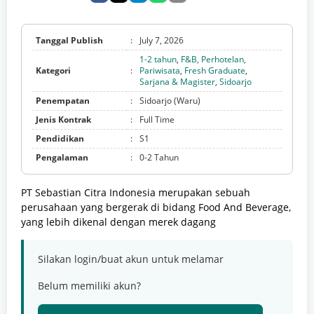
Tanggal Publish
:
July 7, 2026
1-2 tahun
,
F&B, Perhotelan,
Kategori
:
Pariwisata
,
Fresh Graduate
,
Sarjana & Magister
,
Sidoarjo
Penempatan
:
Sidoarjo (Waru)
Jenis Kontrak
:
Full Time
Pendidikan
:
S1
Pengalaman
:
0-2 Tahun
PT Sebastian Citra Indonesia merupakan sebuah
perusahaan yang bergerak di bidang Food And Beverage,
yang lebih dikenal dengan merek dagang
Silakan login/buat akun untuk melamar
Belum memiliki akun?