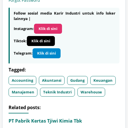
Forgot Password
Follow sosial media Karir Industri untuk info loker
lainnya |
Instagram:
Klik di sini
Tiktok:
Klik di sini
Telegram:
Klik di sini
Tagged:
Accounting
Akuntansi
Gudang
Keuangan
Manajemen
Teknik Industri
Warehouse
Related posts:
PT Pabrik Kertas Tjiwi Kimia Tbk