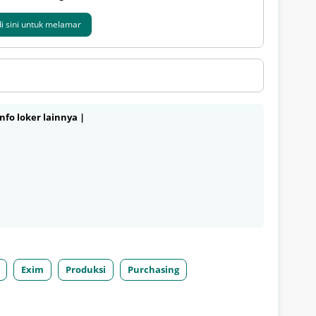
 di sini untuk melamar
nfo loker lainnya |
Exim
Produksi
Purchasing