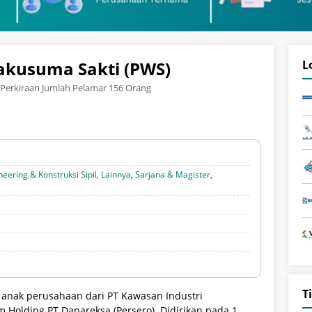
akusuma Sakti (PWS)
L
Perkiraan Jumlah Pelamar 156 Orang
neering & Konstruksi Sipil
,
Lainnya
,
Sarjana & Magister
,
T
 anak perusahaan dari PT Kawasan Industri
 Holding PT Danareksa (Persero).
Didirikan pada 1