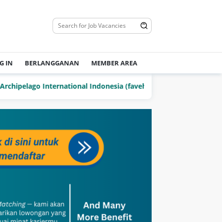
G IN
BERLANGGANAN
MEMBER AREA
o International Indonesia (favehotels)
PT Delta Jaya Ma