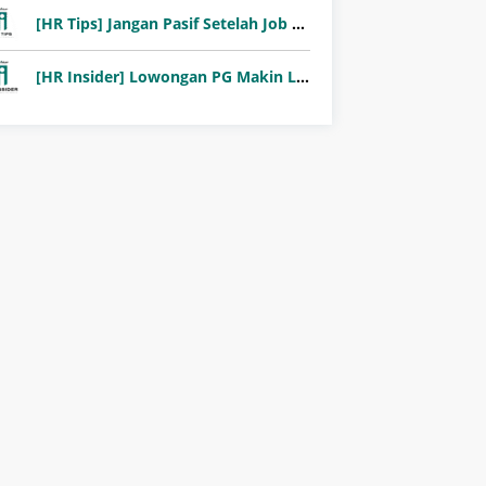
[HR Tips] Jangan Pasif Setelah Job Fair! Ini Pentingnya Follow-Up Setelah Job Fair
[HR Insider] Lowongan PG Makin Langka: Murni Seleksi atau Jalur Orang Dalam?