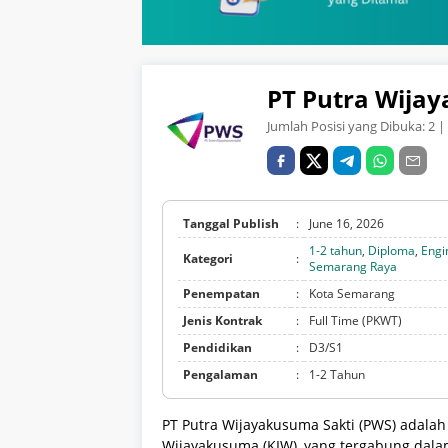
PT Putra Wijay
Jumlah Posisi yang Dibuka:
2
| 
Tanggal Publish
:
June 16, 2026
1-2 tahun
,
Diploma
,
Engi
Kategori
:
Semarang Raya
Penempatan
:
Kota Semarang
Jenis Kontrak
:
Full Time (PKWT)
Pendidikan
:
D3/S1
Pengalaman
:
1-2 Tahun
PT Putra Wijayakusuma Sakti (PWS) adalah
Wijayakusuma (KIW), yang tergabung dalam