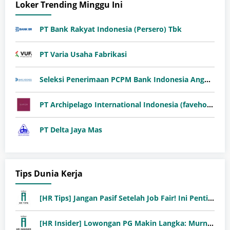
Loker Trending Minggu Ini
PT Bank Rakyat Indonesia (Persero) Tbk
PT Varia Usaha Fabrikasi
Seleksi Penerimaan PCPM Bank Indonesia Angkatan 41
PT Archipelago International Indonesia (favehotels)
PT Delta Jaya Mas
Tips Dunia Kerja
[HR Tips] Jangan Pasif Setelah Job Fair! Ini Pentingnya Follow-Up Setelah Job Fair
[HR Insider] Lowongan PG Makin Langka: Murni Seleksi atau Jalur Orang Dalam?