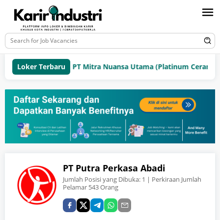
Loker Terbaru
PT Mitra Nuansa Utama (Platinum Ceramics 
PT Putra Perkasa Abadi
Jumlah Posisi yang Dibuka:
1
| Perkiraan Jumlah
Pelamar 543 Orang