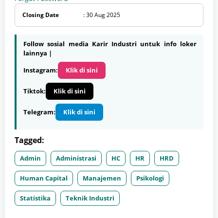
Closing Date
: 30 Aug 2025
Follow sosial media Karir Industri untuk info loker
lainnya |
Instagram:
Klik di sini
Tiktok:
Klik di sini
Telegram:
Klik di sini
Tagged:
Admin
Administrasi
HC
HR
HRD
Human Capital
Manajemen
Psikologi
Statistika
Teknik Industri