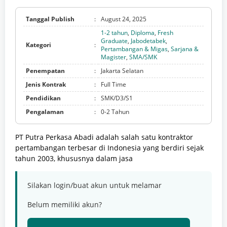
Tanggal Publish
:
August 24, 2025
1-2 tahun
,
Diploma
,
Fresh
Graduate
,
Jabodetabek
,
Kategori
:
Pertambangan & Migas
,
Sarjana &
Magister
,
SMA/SMK
Penempatan
:
Jakarta Selatan
Jenis Kontrak
:
Full Time
Pendidikan
:
SMK/D3/S1
Pengalaman
:
0-2 Tahun
PT Putra Perkasa Abadi adalah salah satu kontraktor
pertambangan terbesar di Indonesia yang berdiri sejak
tahun 2003, khususnya dalam jasa
Silakan login/buat akun untuk melamar
Belum memiliki akun?