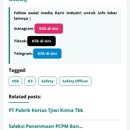
Follow sosial media Karir Industri untuk info loker
lainnya |
Instagram:
Klik di sini
Tiktok:
Klik di sini
Telegram:
Klik di sini
Tagged:
HSE
K3
Safety
Safety Officer
Related posts:
PT Pabrik Kertas Tjiwi Kimia Tbk
Seleksi Penerimaan PCPM Bank Indonesia Angkatan 41