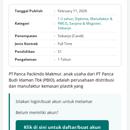
Tanggal Publish
:
February 11, 2026
1-2 tahun
,
Diploma
,
Manufaktur &
Kategori
:
FMCG
,
Sarjana & Magister
,
Sidoarjo
Penempatan
:
Sidoarjo (Candi)
Jenis Kontrak
:
Full Time
Pendidikan
:
S1
Pengalaman
:
1 Tahun
PT Panca Packindo Makmur, anak usaha dari PT Panca
Budi Idaman Tbk (PBID), adalah perusahaan distribusi
dan manufaktur kemasan plastik yang
Silakan login/buat akun untuk melamar
Belum memiliki akun?
Klik di sini untuk daftar/buat akun