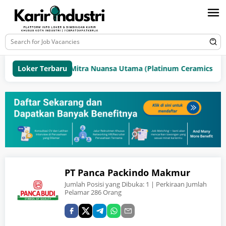
Loker Terbaru
PT Mitra Nuansa Utama (Platinum Ceramics Grou
PT Panca Packindo Makmur
Jumlah Posisi yang Dibuka:
1
| Perkiraan Jumlah
Pelamar 286 Orang