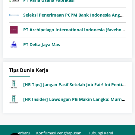
PT Varia Usaha Fabrikasi
Seleksi Penerimaan PCPM Bank Indonesia Angkatan 41
PT Archipelago International Indonesia (favehotels)
PT Delta Jaya Mas
Tips Dunia Kerja
[HR Tips] Jangan Pasif Setelah Job Fair! Ini Pentingnya Follow-Up Setelah Job Fair
[HR Insider] Lowongan PG Makin Langka: Murni Seleksi atau Jalur Orang Dalam?
Terbaru
Konfirmasi Penghapusan
Hubungi Kami