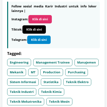
Follow sosial media Karir Industri untuk info loker
lainnya |
Instagram:
Klik di sini
Tiktok:
Klik di sini
Telegram:
Klik di sini
Tagged:
Engineering
Management Trainee
Manajemen
Mekanik
MT
Production
Purchasing
Sistem Informasi
Statistika
Teknik Elektro
Teknik Industri
Teknik Kimia
Teknik Mekatronika
Teknik Mesin