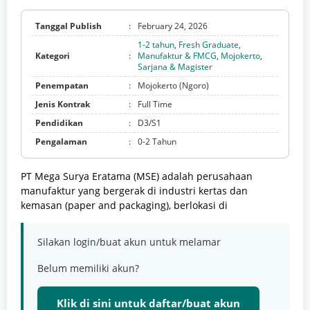
Tanggal Publish
:
February 24, 2026
1-2 tahun
,
Fresh Graduate
,
Kategori
:
Manufaktur & FMCG
,
Mojokerto
,
Sarjana & Magister
Penempatan
:
Mojokerto (Ngoro)
Jenis Kontrak
:
Full Time
Pendidikan
:
D3/S1
Pengalaman
:
0-2 Tahun
PT Mega Surya Eratama (MSE) adalah perusahaan
manufaktur yang bergerak di industri kertas dan
kemasan (paper and packaging), berlokasi di
Silakan login/buat akun untuk melamar
Belum memiliki akun?
Klik di sini untuk daftar/buat akun