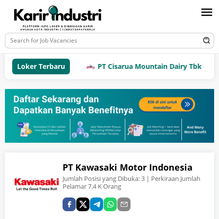
Loker Terbaru
PT Cisarua Mountain Dairy Tbk
PT Kawasaki Motor Indonesia
Jumlah Posisi yang Dibuka:
3
| Perkiraan Jumlah
Pelamar 7.4 K Orang