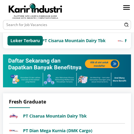
Loker Terbaru
PT Cisarua Mountain Dairy Tbk
PT Dia
Fresh Graduate
PT Cisarua Mountain Dairy Tbk
PT Dian Mega Kurnia (DMK Cargo)