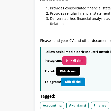
Provides consolidated financial stat
Provides regular financial statement 
Delivers ad-hoc financial analysis a
Relations.
Please send your CV and other document 
Follow sosial media Karir Industri untuk i
Instagram:
Klik di sini
Tiktok:
Klik di sini
Telegram:
Klik di sini
Tagged:
Accounting
Akuntansi
Finance