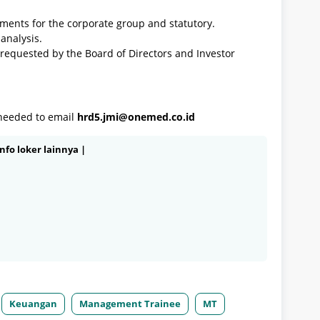
ements for the corporate group and statutory.
analysis.
s requested by the Board of Directors and Investor
needed to email
hrd5.jmi@onemed.co.id
nfo loker lainnya |
Keuangan
Management Trainee
MT