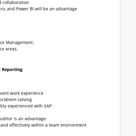
 collaboration
ro, and Power BI will be an advantage
ance Management.
ce areas.
t Reporting
evant work experience
 problem solving
rably experienced with SAP
P
auditor is an advantage
y and effectively within a team environment