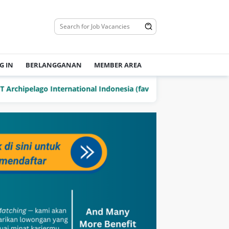
G IN
BERLANGGANAN
MEMBER AREA
elago International Indonesia (favehotels)
PT Delta Jay