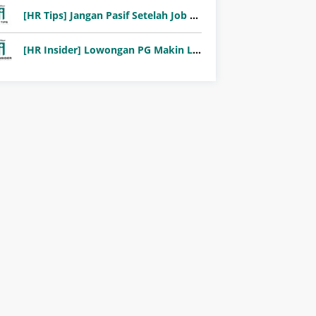
[HR Tips] Jangan Pasif Setelah Job Fair! Ini Pentingnya Follow-Up Setelah Job Fair
[HR Insider] Lowongan PG Makin Langka: Murni Seleksi atau Jalur Orang Dalam?