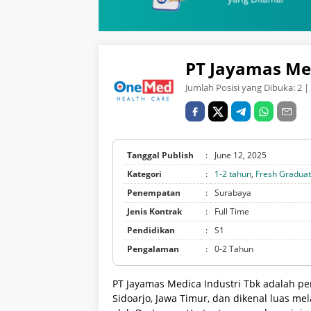
PT Jayamas Med
Jumlah Posisi yang Dibuka:
2
| 
Tanggal Publish
:
June 12, 2025
Kategori
:
1-2 tahun
,
Fresh Gradua
Penempatan
:
Surabaya
Jenis Kontrak
:
Full Time
Pendidikan
:
S1
Pengalaman
:
0-2 Tahun
PT Jayamas Medica Industri Tbk adalah pe
Sidoarjo, Jawa Timur, dan dikenal luas m