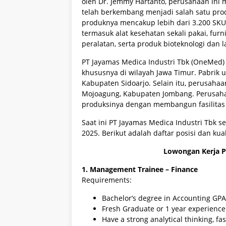
oleh Dr. Jemmy Hartanto, perusahaan ini
telah berkembang menjadi salah satu prod
produknya mencakup lebih dari 3.200 SKU 
termasuk alat kesehatan sekali pakai, furni
peralatan, serta produk bioteknologi dan 
PT Jayamas Medica Industri Tbk (OneMed) m
khususnya di wilayah Jawa Timur.
Pabrik 
Kabupaten Sidoarjo.
Selain itu, perusaha
Mojoagung, Kabupaten Jombang.
Perusah
produksinya dengan membangun fasilitas 
Saat ini PT Jayamas Medica Industri Tbk
2025. Berikut adalah daftar posisi dan kua
Lowongan Kerja P
1. Management Trainee – Finance
Requirements:
Bachelor’s degree in Accounting GPA
Fresh Graduate or 1 year experience
Have a strong analytical thinking, fa