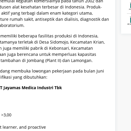
 memulai kegiatan komersialnya pada tahun 2002 dan
usen alat kesehatan terbesar di Indonesia.
Produk-
aktif yang terbagi dalam enam kategori utama,
ture rumah sakit, antiseptik dan dialisis, diagnostik dan
laboratorium.
emiliki beberapa fasilitas produksi di Indonesia,
utamanya terletak di Desa Sidomojo, Kecamatan Krian,
an juga memiliki pabrik di Kebonsari, Kecamatan
aan juga berencana untuk memperluas kapasitas
tambahan di Jombang (Plant II) dan Lamongan.
 sedang membuka lowongan pekerjaan pada bulan Juni
lifikasi yang dibutuhkan:
T Jayamas Medica Industri Tbk
 >3,00
st learner, and proactive