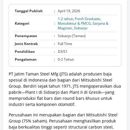
Tanggal Publish
:
April 19, 2026
1-2 tahun
,
Fresh Graduate
,
Kategori
:
Manufaktur & FMCG
,
Sarjana &
Magister
,
Sidoarjo
Penempatan
:
Sidoarjo (Taman)
Jenis Kontrak
:
Full Time
Pendidikan
:
D3/S1
Pengalaman
:
0-2 Tahun
PT Jatim Taman Steel Mfg (JTS) adalah produsen baja
spesial di Indonesia dan bagian dari Mitsubishi Steel
Group. Berdiri sejak tahun 1971, JTS mengoperasikan dua
pabrik—Plant I di Sidoarjo dan Plant II di Gresik—yang
memproduksi flat bars dan round bars khusus untuk
industri serta komponen otomotif.
Perusahaan ini merupakan bagian dari Mitsubishi Steel
Group (75% saham). Perusahaan menghasilkan produk
baja berkualitas tinggi seperti structural carbon steel,