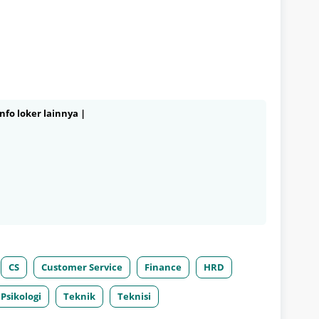
nfo loker lainnya |
CS
Customer Service
Finance
HRD
Psikologi
Teknik
Teknisi