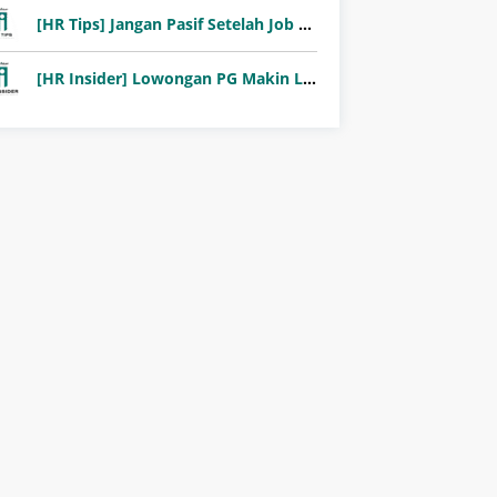
[HR Tips] Jangan Pasif Setelah Job Fair! Ini Pentingnya Follow-Up Setelah Job Fair
[HR Insider] Lowongan PG Makin Langka: Murni Seleksi atau Jalur Orang Dalam?