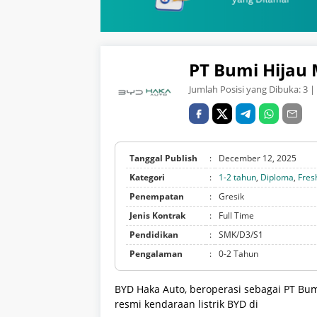
PT Bumi Hijau 
Jumlah Posisi yang Dibuka:
3
| 
Tanggal Publish
:
December 12, 2025
Kategori
:
1-2 tahun
,
Diploma
,
Fres
Penempatan
:
Gresik
Jenis Kontrak
:
Full Time
Pendidikan
:
SMK/D3/S1
Pengalaman
:
0-2 Tahun
BYD Haka Auto, beroperasi sebagai PT Bum
resmi kendaraan listrik BYD di