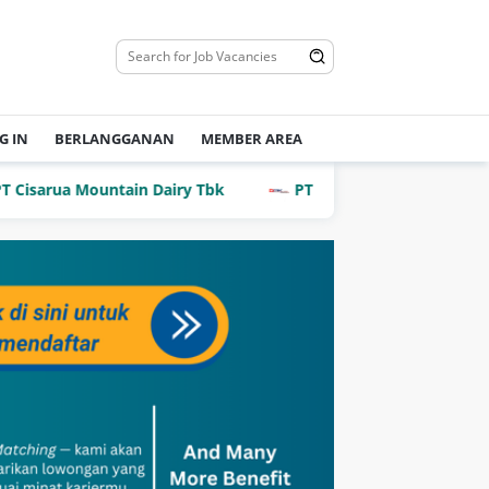
G IN
BERLANGGANAN
MEMBER AREA
rua Mountain Dairy Tbk
PT Dian Mega Kurnia (DMK Carg