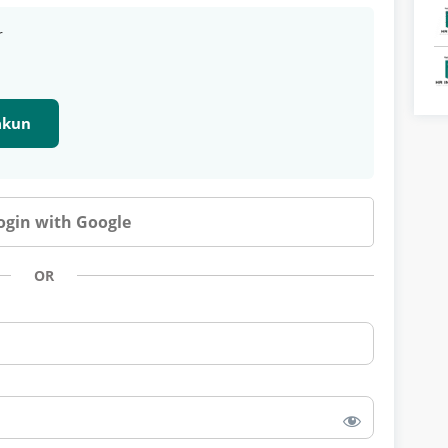
r
 akun
ogin with Google
OR