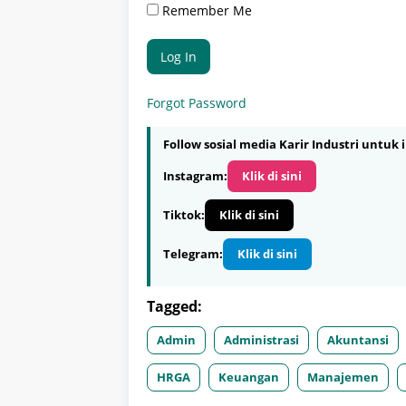
Remember Me
Forgot Password
Follow sosial media Karir Industri untuk i
Instagram:
Klik di sini
Tiktok:
Klik di sini
Telegram:
Klik di sini
Tagged:
Admin
Administrasi
Akuntansi
HRGA
Keuangan
Manajemen