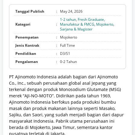
Tanggal Publish
:
May 24, 2026
1-2 tahun
,
Fresh Graduate
,
Kategori
:
Manufaktur & FMCG
,
Mojokerto
,
Sarjana & Magister
Penempatan
:
Mojokerto
Jenis Kontrak
:
Full Time
Pendidikan
:
D3/S1
Pengalaman
:
0-2 Tahun
PT Ajinomoto Indonesia adalah bagian dari Ajinomoto
Co., Inc., sebuah perusahaan global asal Jepang yang
terkenal dengan produk Monosodium Glutamate (MSG)
merek “AJI-NO-MOTO”. Didirikan pada tahun 1969,
Ajinomoto Indonesia berfokus pada produksi bumbu
masak dan produk makanan lainnya seperti Masako,
Sajiku, dan Saori, yang sudah menjadi bagian dari dapur
masyarakat Indonesia. Pabrik utama perusahaan ini
berada di Mojokerto, Jawa Timur, sementara kantor
pusatnya terletak di Jakarta.