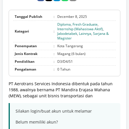
Tanggal Publish
:
December 8, 2025
Diploma
,
Fresh Graduate
,
Internship (Mahasiswa Aktif)
,
Kategori
:
Jabodetabek
,
Lainnya
,
Sarjana &
Magister
Penempatan
:
Kota Tangerang
Jenis Kontrak
:
Magang (6 bulan)
Pendidikan
:
D3/D4/S1
Pengalaman
:
0 Tahun
PT Aerotrans Services Indonesia dibentuk pada tahun
1988, awalnya bernama PT Mandira Erajasa Wahana
(MEW), sebagai unit bisnis transportasi dan
Silakan login/buat akun untuk melamar
Belum memiliki akun?