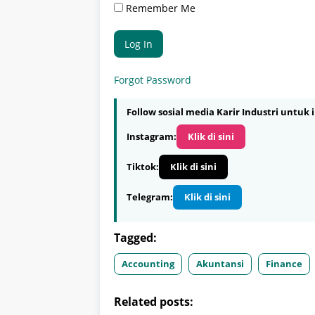
Remember Me
Forgot Password
Follow sosial media Karir Industri untuk i
Instagram:
Klik di sini
Tiktok:
Klik di sini
Telegram:
Klik di sini
Tagged:
Accounting
Akuntansi
Finance
Related posts: