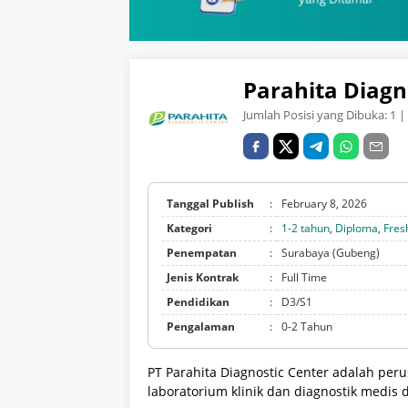
Parahita Diagn
Jumlah Posisi yang Dibuka:
1
| 
Tanggal Publish
:
February 8, 2026
Kategori
:
1-2 tahun
,
Diploma
,
Fres
Penempatan
:
Surabaya (Gubeng)
Jenis Kontrak
:
Full Time
Pendidikan
:
D3/S1
Pengalaman
:
0-2 Tahun
PT Parahita Diagnostic Center adalah per
laboratorium klinik dan diagnostik medis 