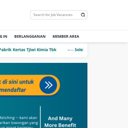
G IN
BERLANGGANAN
MEMBER AREA
Kertas Tjiwi Kimia Tbk
Seleksi Penerimaan PCPM Bank I