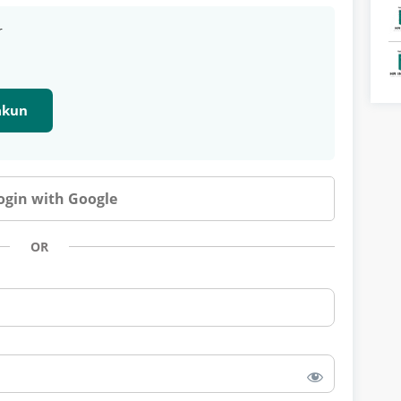
r
 akun
ogin with Google
OR