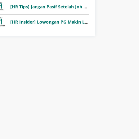
[HR Tips] Jangan Pasif Setelah Job Fair! Ini Pentingnya Follow-Up Setelah Job Fair
[HR Insider] Lowongan PG Makin Langka: Murni Seleksi atau Jalur Orang Dalam?