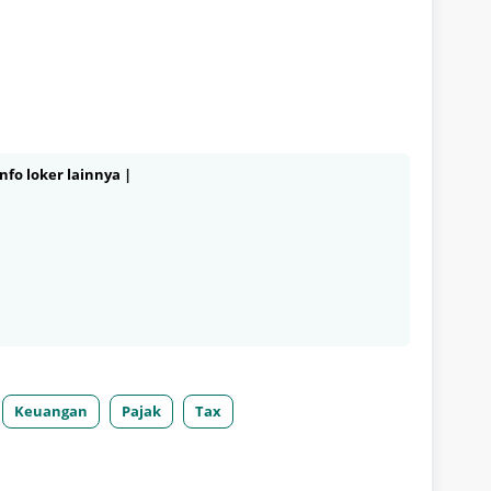
nfo loker lainnya |
Keuangan
Pajak
Tax