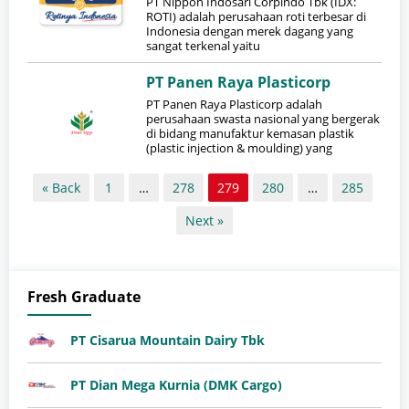
PT Nippon Indosari Corpindo Tbk (IDX:
ROTI) adalah perusahaan roti terbesar di
Indonesia dengan merek dagang yang
sangat terkenal yaitu
PT Panen Raya Plasticorp
PT Panen Raya Plasticorp adalah
perusahaan swasta nasional yang bergerak
di bidang manufaktur kemasan plastik
(plastic injection & moulding) yang
« Back
1
…
278
279
280
…
285
Next »
Fresh Graduate
PT Cisarua Mountain Dairy Tbk
PT Dian Mega Kurnia (DMK Cargo)