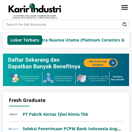
Loker Terbaru
PT Mitra Nuansa Utama (Platinum Ceramics Group)
Fresh Graduate
PT Pabrik Kertas Tjiwi Kimia Tbk
Seleksi Penerimaan PCPM Bank Indonesia Angkatan 41