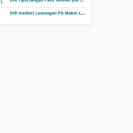
[HR Insider] Lowongan PG Makin Langka: Murni Seleksi atau Jalur Orang Dalam?