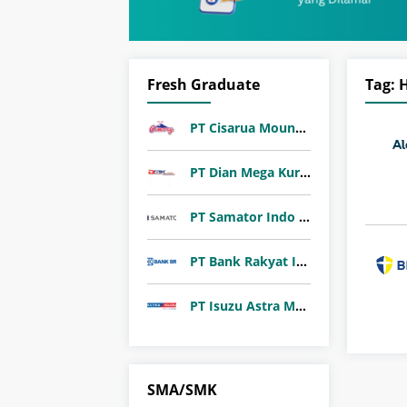
Fresh Graduate
Tag:
H
PT Cisarua Mountain Dairy Tbk
PT Dian Mega Kurnia (DMK Cargo)
PT Samator Indo Gas Tbk
PT Bank Rakyat Indonesia (Persero) Tbk
PT Isuzu Astra Motor Indonesia
SMA/SMK