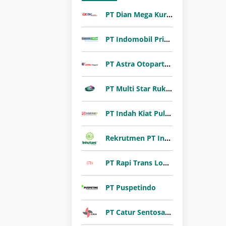
PT Dian Mega Kurnia (DMK Cargo)
PT Indomobil Prima Niaga (Indomobil Group)
PT Astra Otoparts Tbk
PT Multi Star Rukun Abadi (Sharon Bakery)
PT Indah Kiat Pulp & Paper Tbk
Rekrutmen PT Inhutani I 2026
PT Rapi Trans Logistik
PT Puspetindo
PT Catur Sentosa Adiprana Tbk