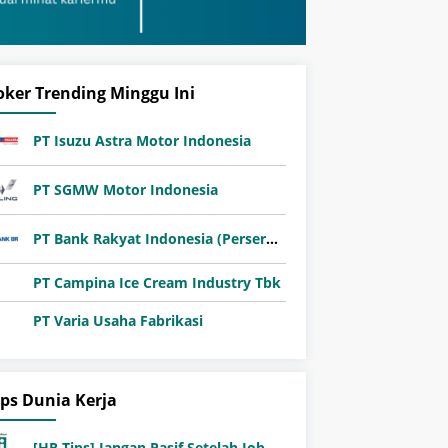
oker Trending Minggu Ini
PT Isuzu Astra Motor Indonesia
PT SGMW Motor Indonesia
PT Bank Rakyat Indonesia (Persero) Tbk
PT Campina Ice Cream Industry Tbk
PT Varia Usaha Fabrikasi
ips Dunia Kerja
[HR Tips] Jangan Pasif Setelah Job Fair! Ini Pentingnya Follow-Up Setelah Job Fair