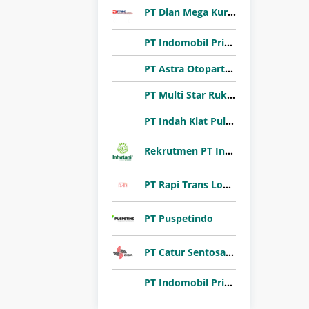
PT Dian Mega Kurnia (DMK Cargo)
PT Indomobil Prima Niaga (Indomobil Group)
PT Astra Otoparts Tbk
PT Multi Star Rukun Abadi (Sharon Bakery)
PT Indah Kiat Pulp & Paper Tbk
Rekrutmen PT Inhutani I 2026
PT Rapi Trans Logistik
PT Puspetindo
PT Catur Sentosa Adiprana Tbk
PT Indomobil Prima Niaga (Indomobil Group)