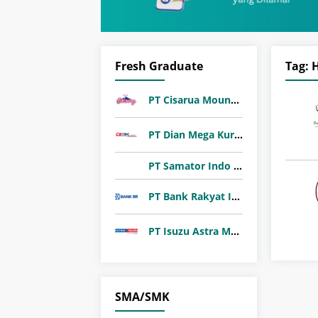
Fresh Graduate
Tag:
PT Cisarua Mountain Dairy Tbk
PT Dian Mega Kurnia (DMK Cargo)
PT Samator Indo Gas Tbk
PT Bank Rakyat Indonesia (Persero) Tbk
PT Isuzu Astra Motor Indonesia
SMA/SMK