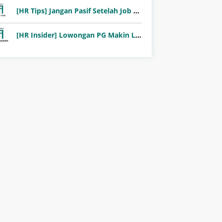
[HR Tips] Jangan Pasif Setelah Job Fair! Ini Pentingnya Follow-Up Setelah Job Fair
[HR Insider] Lowongan PG Makin Langka: Murni Seleksi atau Jalur Orang Dalam?