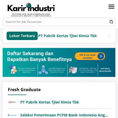
Loker Terbaru
PT Pabrik Kertas Tjiwi Kimia Tbk
Sel
Fresh Graduate
PT Pabrik Kertas Tjiwi Kimia Tbk
Seleksi Penerimaan PCPM Bank Indonesia Angkatan 41