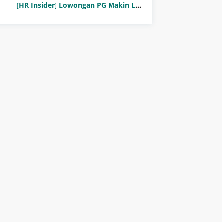
[HR Insider] Lowongan PG Makin Langka: Murni Seleksi atau Jalur Orang Dalam?