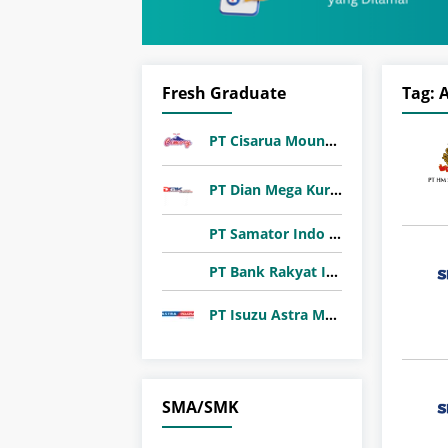
Fresh Graduate
Tag:
A
PT Cisarua Mountain Dairy Tbk
PT Dian Mega Kurnia (DMK Cargo)
PT Samator Indo Gas Tbk
PT Bank Rakyat Indonesia (Persero) Tbk
PT Isuzu Astra Motor Indonesia
SMA/SMK