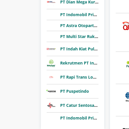
PT Dian Mega Kurnia (DMK Cargo)
PT Indomobil Prima Niaga (Indomobil Group)
PT Astra Otoparts Tbk
PT Multi Star Rukun Abadi (Sharon Bakery)
PT Indah Kiat Pulp & Paper Tbk
Rekrutmen PT Inhutani I 2026
PT Rapi Trans Logistik
PT Puspetindo
PT Catur Sentosa Adiprana Tbk
PT Indomobil Prima Niaga (Indomobil Group)