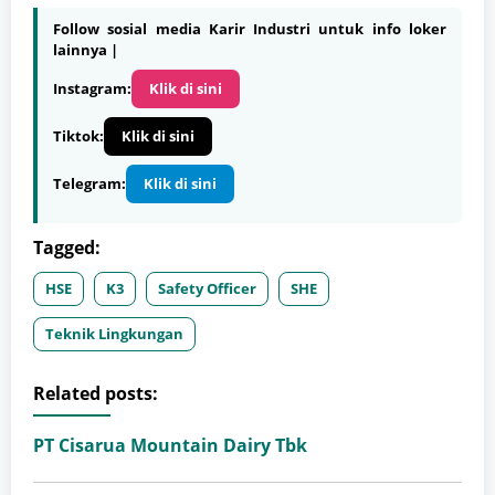
Follow sosial media Karir Industri untuk info loker
lainnya |
Instagram:
Klik di sini
Tiktok:
Klik di sini
Telegram:
Klik di sini
Tagged:
HSE
K3
Safety Officer
SHE
Teknik Lingkungan
Related posts:
PT Cisarua Mountain Dairy Tbk