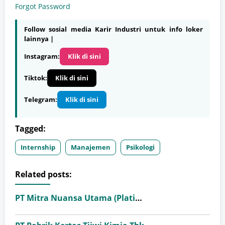
Forgot Password
Follow sosial media Karir Industri untuk info loker
lainnya |
Instagram:
Klik di sini
Tiktok:
Klik di sini
Telegram:
Klik di sini
Tagged:
Internship
Manajemen
Psikologi
Related posts:
PT Mitra Nuansa Utama (Platinum Ceramics Group)