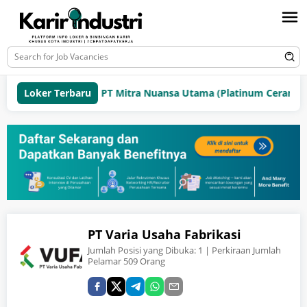
Loker Terbaru
PT Mitra Nuansa Utama (Platinum Ceramics 
PT Varia Usaha Fabrikasi
Jumlah Posisi yang Dibuka:
1
| Perkiraan Jumlah
Pelamar 509 Orang