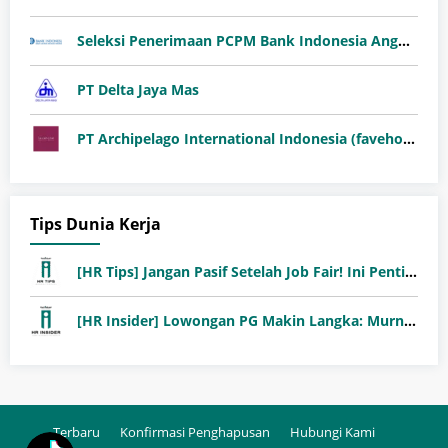
Seleksi Penerimaan PCPM Bank Indonesia Angkatan 41
PT Delta Jaya Mas
PT Archipelago International Indonesia (favehotels)
Tips Dunia Kerja
[HR Tips] Jangan Pasif Setelah Job Fair! Ini Pentingnya Follow-Up Setelah Job Fair
[HR Insider] Lowongan PG Makin Langka: Murni Seleksi atau Jalur Orang Dalam?
Terbaru
Konfirmasi Penghapusan
Hubungi Kami