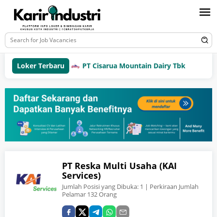
Loker Terbaru
PT Cisarua Mountain Dairy Tbk
PT Di
PT Reska Multi Usaha (KAI
Services)
Jumlah Posisi yang Dibuka:
1
| Perkiraan Jumlah
Pelamar 132 Orang