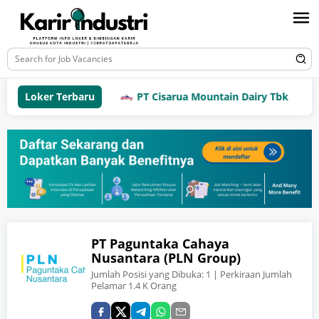
Loker Terbaru
PT Cisarua Mountain Dairy Tbk
PT Paguntaka Cahaya
Nusantara (PLN Group)
Jumlah Posisi yang Dibuka:
1
| Perkiraan Jumlah
Pelamar 1.4 K Orang