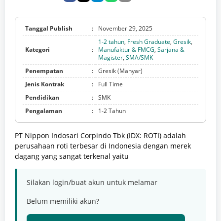
Tanggal Publish
:
November 29, 2025
1-2 tahun
,
Fresh Graduate
,
Gresik
,
Kategori
:
Manufaktur & FMCG
,
Sarjana &
Magister
,
SMA/SMK
Penempatan
:
Gresik (Manyar)
Jenis Kontrak
:
Full Time
Pendidikan
:
SMK
Pengalaman
:
1-2 Tahun
PT Nippon Indosari Corpindo Tbk (IDX: ROTI) adalah
perusahaan roti terbesar di Indonesia dengan merek
dagang yang sangat terkenal yaitu
Silakan login/buat akun untuk melamar
Belum memiliki akun?