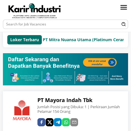
Loker Terbaru
PT Mitra Nuansa Utama (Platinum Ceramics G
PT Mayora Indah Tbk
Jumlah Posisi yang Dibuka:
1
| Perkiraan Jumlah
Pelamar 154 Orang