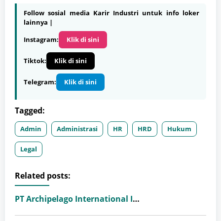
Follow sosial media Karir Industri untuk info loker
lainnya |
Instagram:
Klik di sini
Tiktok:
Klik di sini
Telegram:
Klik di sini
Tagged:
Admin
Administrasi
HR
HRD
Hukum
Legal
Related posts:
PT Archipelago International Indonesia (favehotels)