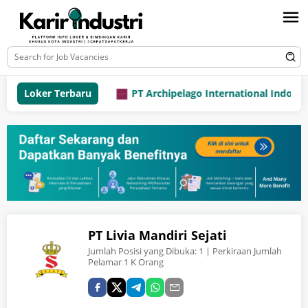
Loker Terbaru
PT Archipelago International Indonesia 
PT Livia Mandiri Sejati
Jumlah Posisi yang Dibuka:
1
| Perkiraan Jumlah
Pelamar 1 K Orang