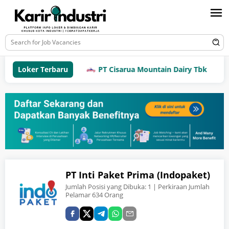
Loker Terbaru
PT Cisarua Mountain Dairy Tbk
PT Inti Paket Prima (Indopaket)
Jumlah Posisi yang Dibuka:
1
| Perkiraan Jumlah
Pelamar 634 Orang