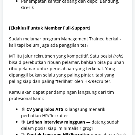
Penempatan kantor cabang dan depo: Bandung,
Gresik
[Eksklusif untuk Member Full-Support]
Sudah melamar program Management Trainee berkali-
kali tapi belum juga ada panggilan tes?
MT itu jalur rekrutmen yang kompetitif. Satu posisi
(role)
bisa diperebutkan ribuan pelamar, bahkan bisa puluhan
ribu pelamar untuk perusahaan yang terkenal. Yang
dipanggil bukan selalu yang paling pintar, tapi yang
paling siap dan paling “terlihat” oleh HR/Recruiter.
Kamu akan dapat pendampingan langsung dari tim
profesional kami:
📄
CV yang lolos ATS
& langsung menarik
perhatian HR/Recruiter
🎯
Latihan interview mingguan
— datang sudah
dalam posisi siap, minimalisir grogi
🤝
Kontak langsung HR/Recruiter
perusahaan
fresh