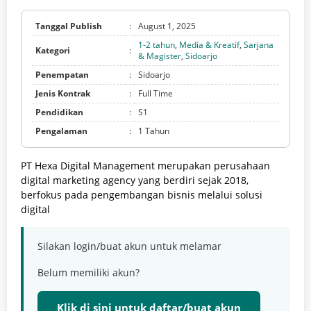
Tanggal Publish
:
August 1, 2025
1-2 tahun
,
Media & Kreatif
,
Sarjana
Kategori
:
& Magister
,
Sidoarjo
Penempatan
:
Sidoarjo
Jenis Kontrak
:
Full Time
Pendidikan
:
S1
Pengalaman
:
1 Tahun
PT Hexa Digital Management merupakan perusahaan
digital marketing agency yang berdiri sejak 2018,
berfokus pada pengembangan bisnis melalui solusi
digital
Silakan login/buat akun untuk melamar
Belum memiliki akun?
Klik di sini untuk daftar/buat akun