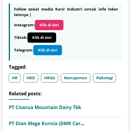
Follow sosial media Karir Industri untuk info loker
lainnya |
Instagram:
Klik di sini
Tiktok:
Klik di sini
Telegram:
Klik di sini
Tagged:
HR
HRD
HRGA
Manajemen
Psikologi
Related posts:
PT Cisarua Mountain Dairy Tbk
PT Dian Mega Kurnia (DMK Cargo)