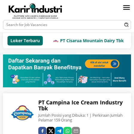
Loker Terbaru
PT Cisarua Mountain Dairy Tbk
PT Campina Ice Cream Industry
Tbk
Jumlah Posisi yang Dibuka:
1
| Perkiraan Jumlah
Pelamar 159 Orang