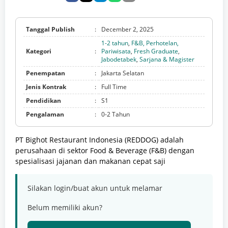
Tanggal Publish
:
December 2, 2025
1-2 tahun
,
F&B, Perhotelan,
Kategori
:
Pariwisata
,
Fresh Graduate
,
Jabodetabek
,
Sarjana & Magister
Penempatan
:
Jakarta Selatan
Jenis Kontrak
:
Full Time
Pendidikan
:
S1
Pengalaman
:
0-2 Tahun
PT Bighot Restaurant Indonesia (REDDOG) adalah
perusahaan di sektor Food & Beverage (F&B) dengan
spesialisasi jajanan dan makanan cepat saji
Silakan login/buat akun untuk melamar
Belum memiliki akun?