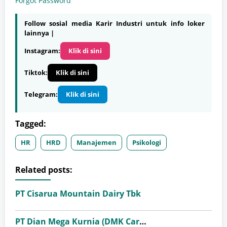
Forgot Password
Follow sosial media Karir Industri untuk info loker
lainnya |
Instagram:
Klik di sini
Tiktok:
Klik di sini
Telegram:
Klik di sini
Tagged:
HR
HRD
Manajemen
Psikologi
Related posts:
PT Cisarua Mountain Dairy Tbk
PT Dian Mega Kurnia (DMK Cargo)