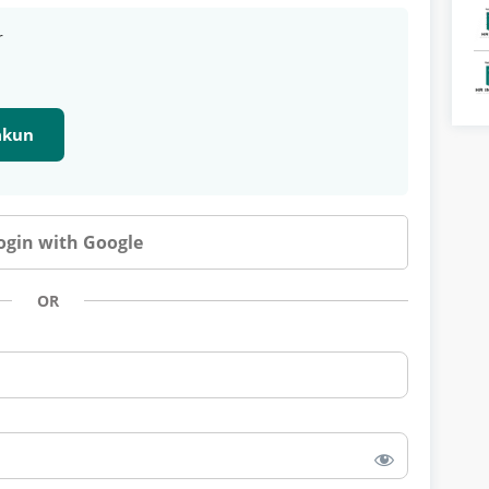
r
 akun
ogin with Google
OR