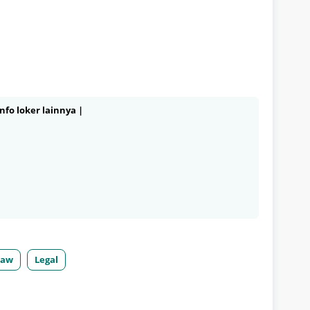
nfo loker lainnya |
Law
Legal