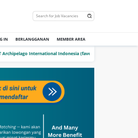
G IN
BERLANGGANAN
MEMBER AREA
pelago International Indonesia (favehotels)
PT Delta Jay