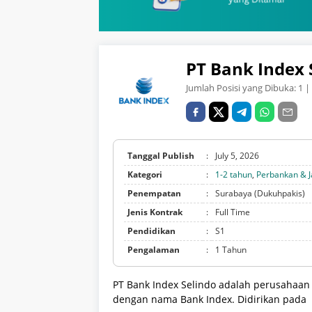
PT Bank Index 
Jumlah Posisi yang Dibuka:
1
| 
Tanggal Publish
:
July 5, 2026
Kategori
:
1-2 tahun
,
Perbankan & 
Penempatan
:
Surabaya (Dukuhpakis)
Jenis Kontrak
:
Full Time
Pendidikan
:
S1
Pengalaman
:
1 Tahun
PT Bank Index Selindo adalah perusahaan 
dengan nama Bank Index. Didirikan pada