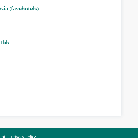
sia (favehotels)
 Tbk
ami
Privacy Policy