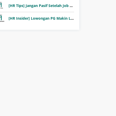
[HR Tips] Jangan Pasif Setelah Job Fair! Ini Pentingnya Follow-Up Setelah Job Fair
[HR Insider] Lowongan PG Makin Langka: Murni Seleksi atau Jalur Orang Dalam?