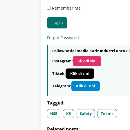
Remember Me
Forgot Password
Follow sosial media Karir Industri untuk i
Instagram:
Klik di sini
Tiktok:
Klik di sini
Telegram:
Klik di sini
Tagged:
HSE
K3
Safety
Teknik
Related posts: