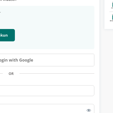
r
 akun
ogin with Google
OR