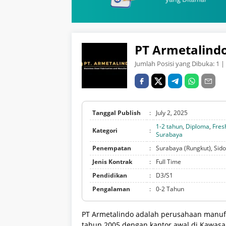
PT Armetalind
Jumlah Posisi yang Dibuka:
1
| 
Tanggal Publish
:
July 2, 2025
1-2 tahun
,
Diploma
,
Fres
Kategori
:
Surabaya
Penempatan
:
Surabaya (Rungkut), Sido
Jenis Kontrak
:
Full Time
Pendidikan
:
D3/S1
Pengalaman
:
0-2 Tahun
PT Armetalindo adalah perusahaan manufak
tahun 2005 dengan kantor awal di Kawasa