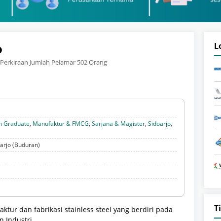
o
L
Perkiraan Jumlah Pelamar 502 Orang
h Graduate
,
Manufaktur & FMCG
,
Sarjana & Magister
,
Sidoarjo
,
arjo (Buduran)
T
tur dan fabrikasi stainless steel yang berdiri pada
n Industri