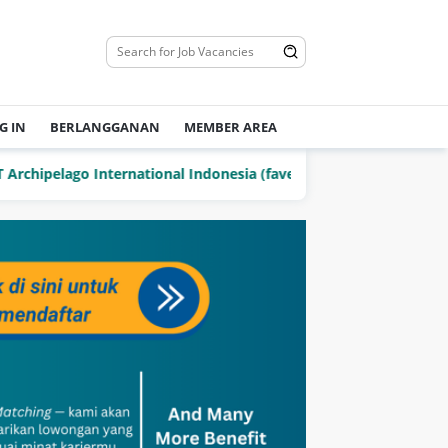
G IN
BERLANGGANAN
MEMBER AREA
pelago International Indonesia (favehotels)
PT Delta Jay