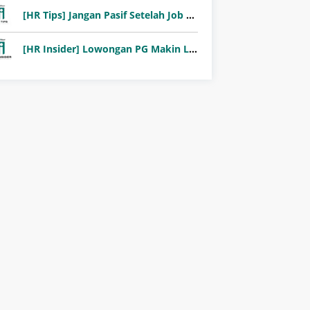
[HR Tips] Jangan Pasif Setelah Job Fair! Ini Pentingnya Follow-Up Setelah Job Fair
[HR Insider] Lowongan PG Makin Langka: Murni Seleksi atau Jalur Orang Dalam?