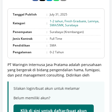
Tanggal Publish
:
July 31, 2025
1-2 tahun
,
Fresh Graduate
,
Lainnya
,
Kategori
:
SMA/SMK
,
Surabaya
Penempatan
:
Surabaya (Krembangan)
Jenis Kontrak
:
Full Time
Pendidikan
:
SMA
Pengalaman
:
0-2 Tahun
PT Waringin Internusa Jasa Pratama adalah perusahaan
yang bergerak di bidang pengendalian hama, fumigasi,
dan pest management consulting. Didirikan oleh
Silakan login/buat akun untuk melamar
Belum memiliki akun?
Klik di sini untuk daftar/buat akun