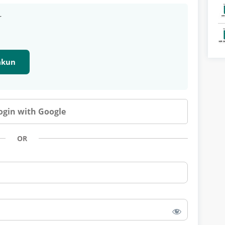
r
 akun
ogin with Google
OR