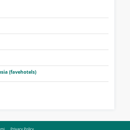
sia (favehotels)
ami
Privacy Policy