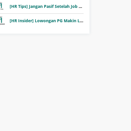
[HR Tips] Jangan Pasif Setelah Job Fair! Ini Pentingnya Follow-Up Setelah Job Fair
[HR Insider] Lowongan PG Makin Langka: Murni Seleksi atau Jalur Orang Dalam?