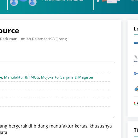
ource
L
Perkiraan Jumlah Pelamar 198 Orang
te
,
Manufaktur & FMCG
,
Mojokerto
,
Sarjana & Magister
ang bergerak di bidang manufaktur kertas, khususnya
T
data