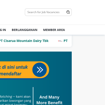
G IN
BERLANGGANAN
MEMBER AREA
rua Mountain Dairy Tbk
PT Dian Mega Kurnia (DMK Carg