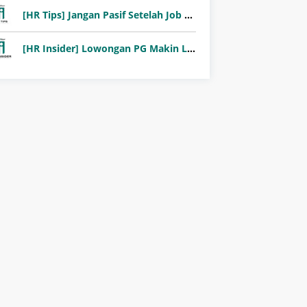
[HR Tips] Jangan Pasif Setelah Job Fair! Ini Pentingnya Follow-Up Setelah Job Fair
[HR Insider] Lowongan PG Makin Langka: Murni Seleksi atau Jalur Orang Dalam?