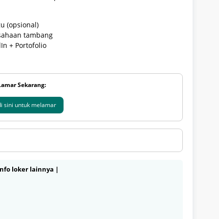
u (opsional)
usahaan tambang
n + Portofolio
Lamar Sekarang:
 di sini untuk melamar
nfo loker lainnya |