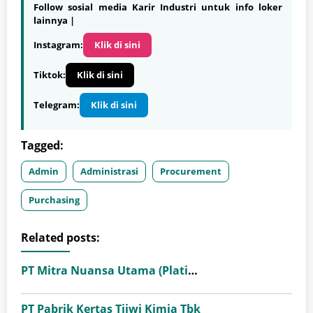
Follow sosial media Karir Industri untuk info loker
lainnya |
Instagram:
Klik di sini
Tiktok:
Klik di sini
Telegram:
Klik di sini
Tagged:
Admin
Administrasi
Procurement
Purchasing
Related posts:
PT Mitra Nuansa Utama (Platinum Ceramics Group)
PT Pabrik Kertas Tjiwi Kimia Tbk