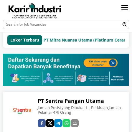
Loker Terbaru
PT Mitra Nuansa Utama (Platinum Ceramics 
PT Sentra Pangan Utama
Jumlah Posisi yang Dibuka:
1
| Perkiraan Jumlah
Pelamar 479 Orang